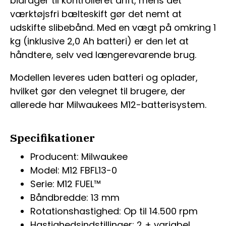
bidrager til kontrolleret drift, mens det
værktøjsfri bælteskift gør det nemt at
udskifte slibebånd. Med en vægt på omkring 1
kg (inklusive 2,0 Ah batteri) er den let at
håndtere, selv ved længerevarende brug.
Modellen leveres uden batteri og oplader,
hvilket gør den velegnet til brugere, der
allerede har Milwaukees M12-batterisystem.
Specifikationer
Producent: Milwaukee
Model: M12 FBFL13-0
Serie: M12 FUEL™
Båndbredde: 13 mm
Rotationshastighed: Op til 14.500 rpm
Hastighedsindstillinger: 2 + variabel