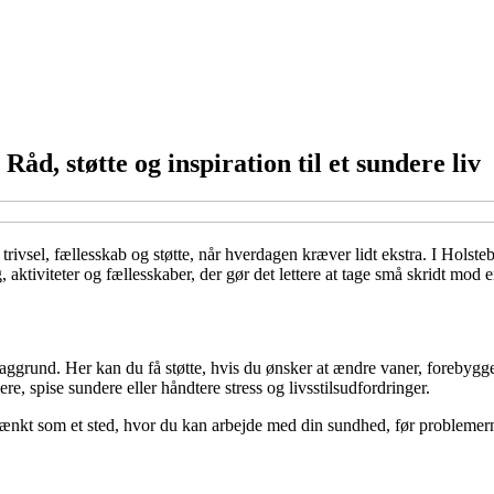
åd, støtte og inspiration til et sundere liv
ivsel, fællesskab og støtte, når hverdagen kræver lidt ekstra. I Holstebr
ktiviteter og fællesskaber, der gør det lettere at tage små skridt mod en
 baggrund. Her kan du få støtte, hvis du ønsker at ændre vaner, foreby
ere, spise sundere eller håndtere stress og livsstilsudfordringer.
ænkt som et sted, hvor du kan arbejde med din sundhed, før problemerne 