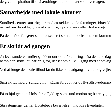
de giver inspiration til små ændringer, der kan mærkes i hverdagen.
Samarbejde med lokale aktører
Sundhedscentret samarbejder med en række lokale foreninger, idrætsklubber
uanset om du vil begynde at svømme, cykle, danse eller dyrke yoga.
På den måde fungerer sundhedscentret som et bindeled mellem kommunen o
Et skridt ad gangen
At leve sundere handler sjældent om store forandringer fra den ene dag 
netop den støtte, du har brug for, uanset om du vil i gang med at bevæg
Ved at bruge de lokale tilbud får du ikke bare adgang til viden og vejledn
Små skridt mod et sundere liv – sådan forebygger du livsstilssygdomme
På to hjul gennem Holstebro: Cykling som sund motion og bæredygtig 
Stisystemerne, der får Holstebro i bevægelse – motion i hverdagen