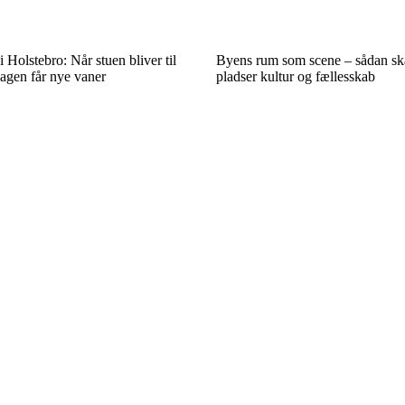
Holstebro: Når stuen bliver til
Byens rum som scene – sådan sk
agen får nye vaner
pladser kultur og fællesskab