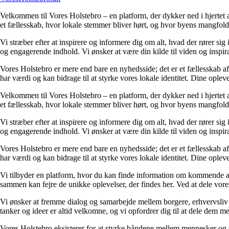
Velkommen til Vores Holstebro – en platform, der dykker ned i hjertet a
et fællesskab, hvor lokale stemmer bliver hørt, og hvor byens mangfol
Vi stræber efter at inspirere og informere dig om alt, hvad der rører sig 
og engagerende indhold. Vi ønsker at være din kilde til viden og inspira
Vores Holstebro er mere end bare en nyhedsside; det er et fællesskab af 
har værdi og kan bidrage til at styrke vores lokale identitet. Dine opleve
Velkommen til Vores Holstebro – en platform, der dykker ned i hjertet a
et fællesskab, hvor lokale stemmer bliver hørt, og hvor byens mangfol
Vi stræber efter at inspirere og informere dig om alt, hvad der rører sig 
og engagerende indhold. Vi ønsker at være din kilde til viden og inspira
Vores Holstebro er mere end bare en nyhedsside; det er et fællesskab af 
har værdi og kan bidrage til at styrke vores lokale identitet. Dine opleve
Vi tilbyder en platform, hvor du kan finde information om kommende arr
sammen kan fejre de unikke oplevelser, der findes her. Ved at dele vores hi
Vi ønsker at fremme dialog og samarbejde mellem borgere, erhvervsliv 
tanker og ideer er altid velkomne, og vi opfordrer dig til at dele dem m
Vores Holstebro eksisterer for at styrke båndene mellem mennesker og ska