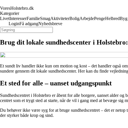
VoresHolstebro.dk
Kategorier
Livet
Interesser
Familie
Smag
Aktiviteter
Bolig
Arbejde
Penge
Helbred
Byg
Login
Få adgang
Nyhedsbreve
Brug dit lokale sundhedscenter i Holstebro: R
Et sundt liv handler ikke kun om motion og kost – det handler også om tr
sundere gennem dit lokale sundhedscenter. Her kan du finde vejledning, a
Et sted for alle – uanset udgangspunkt
Sundhedscentret i Holstebro er åbent for alle borgere, uanset alder og
centret som et trygt sted at starte, når de vil i gang med at bevæge sig m
Du behøver ikke være syg for at bruge sundhedscentret – det er netop t
der styrker både krop og sind.