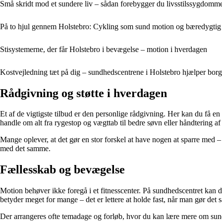
Små skridt mod et sundere liv – sådan forebygger du livsstilssygdomme
På to hjul gennem Holstebro: Cykling som sund motion og bæredygtig 
Stisystemerne, der får Holstebro i bevægelse – motion i hverdagen
Kostvejledning tæt på dig – sundhedscentrene i Holstebro hjælper borg
Rådgivning og støtte i hverdagen
Et af de vigtigste tilbud er den personlige rådgivning. Her kan du få e
handle om alt fra rygestop og vægttab til bedre søvn eller håndtering 
Mange oplever, at det gør en stor forskel at have nogen at sparre med 
med det samme.
Fællesskab og bevægelse
Motion behøver ikke foregå i et fitnesscenter. På sundhedscentret kan du
betyder meget for mange – det er lettere at holde fast, når man gør de
Der arrangeres ofte temadage og forløb, hvor du kan lære mere om sundh