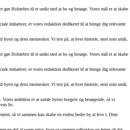
r gør Holstebro til et unikt sted at bo og besøge. Vores mål er at skabe
ale initiativer, er vores redaktion dedikeret til at bringe dig relevante
l byen og dens mennesker. Vi tror på, at hver historie, stort som småt,
r gør Holstebro til et unikt sted at bo og besøge. Vores mål er at skabe
ale initiativer, er vores redaktion dedikeret til at bringe dig relevante
l byen og dens mennesker. Vi tror på, at hver historie, stort som småt,
e. Vores ambition er at samle byens borgere og besøgende, så vi
ens liv.
ement, så vi sammen kan skabe en endnu bedre by at leve i. Dine
re en del af vores rejse, hvor vi sammen udforsker og fejrer alt det,