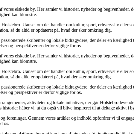
f vores elskede by. Her samler vi historier, nyheder og begivenheder, de
dighed kan blomstre.
i Holstebro. Uanset om det handler om kultur, sport, erhvervsliv eller soci
tion, så du altid er opdateret på, hvad der sker omkring dig.
passionerede skribenter og lokale bidragydere, der deler en kærlighed ti
lser og perspektiver er derfor vigtige for os.
f vores elskede by. Her samler vi historier, nyheder og begivenheder, de
dighed kan blomstre.
i Holstebro. Uanset om det handler om kultur, sport, erhvervsliv eller soci
tion, så du altid er opdateret på, hvad der sker omkring dig.
passionerede skribenter og lokale bidragydere, der deler en kærlighed ti
lser og perspektiver er derfor vigtige for os.
angementer, aktiviteter og lokale initiativer, der gør Holstebro levend
storier håber vi, at du også vil blive inspireret til at deltage aktivt i by
og foreninger. Gennem vores artikler og indhold opfordrer vi til engag
ed os.
be en platform, hvor vi kan lære af hinanden. Vi inviterer dig til at væ