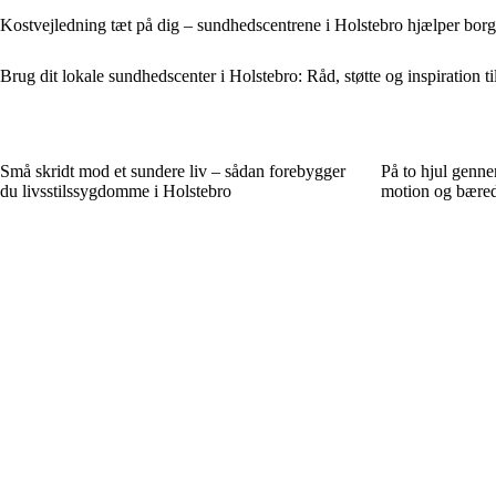
Kostvejledning tæt på dig – sundhedscentrene i Holstebro hjælper borg
Brug dit lokale sundhedscenter i Holstebro: Råd, støtte og inspiration til
Små skridt mod et sundere liv – sådan forebygger
På to hjul genn
du livsstilssygdomme i Holstebro
motion og bæred