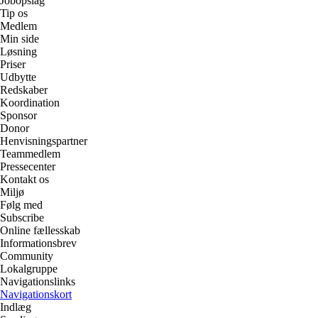
Jobopslag
Tip os
Medlem
Min side
Løsning
Priser
Udbytte
Redskaber
Koordination
Sponsor
Donor
Henvisningspartner
Teammedlem
Pressecenter
Kontakt os
Miljø
Følg med
Subscribe
Online fællesskab
Informationsbrev
Community
Lokalgruppe
Navigationslinks
Navigationskort
Indlæg