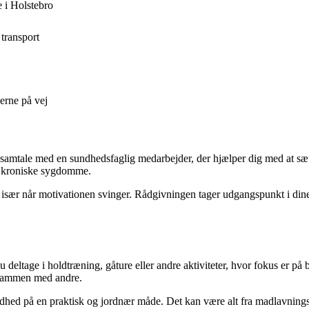
 i Holstebro
transport
erne på vej
n samtale med en sundhedsfaglig medarbejder, der hjælper dig med at sætt
af kroniske sygdomme.
– især når motivationen svinger. Rådgivningen tager udgangspunkt i din
 deltage i holdtræning, gåture eller andre aktiviteter, hvor fokus er på 
t sammen med andre.
ed på en praktisk og jordnær måde. Det kan være alt fra madlavningskurs