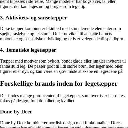
nemt tilpasses i størrelse. Mange modeller har bogstaver, tal eller
figurer, der kan tages ud og bruges som legetøj.
3. Aktivitets- og sansetæpper
Disse tæpper kombinerer blødhed med stimulerende elementer som
spejle, raslelyde og teksturer. De er udviklet til at støtte barnets
motoriske og sensoriske udvikling og er især velegnede til spædbørn.
4. Tematiske legetæpper
Tæpper med motiver som bykort, bondegårde eller jungler inviterer til
fantasifuld leg. De passer godt til lidt større børn, der leger med biler,
figurer eller dyr, og kan være en sjov måde at skabe en legescene på.
Forskellige brands inden for legetæpper
Der findes mange producenter af legetæpper, som hver især har deres
fokus på design, funktionalitet og kvalitet.
Done by Deer
Done by Deer kombinerer nordisk design med funktionalitet. Deres
legetæpper har ofte afdæmpede farver og søde dyremotiver, som passer