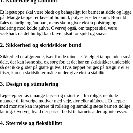
1. Materiale og komfort
Et legetæppe skal være blødt og behageligt for barnet at sidde og ligge
på. Mange tæpper er lavet af bomuld, polyester eller skum. Bomuld
føles naturligt og åndbart, mens skum giver ekstra polstring og
isolering mod kolde gulve. Overvej også, om tæppet skal være
vaskbart, da det hurtigt kan blive udsat for spild og snavs.
2. Sikkerhed og skridsikker bund
Sikkerhed er afgørende, især for de mindste. Vælg et tæppe uden små
dele, der kan løsne sig, og sørg for, at det har en skridsikker underside,
så det ikke glider på glatte gulve. Hvis tæppet bruges på trægulv eller
fliser, kan en skridsikker måtte under give ekstra stabilitet.
3. Design og stimulering
Legetæpper fås i mange farver og mønstre – fra rolige, neutrale
nuancer til farverige motiver med veje, dyr eller alfabetet. Et tæppe
med mønstre kan inspirere til rolleleg og samtidig støtte barnets tidlige
læring. Overvej, hvad der passer bedst til barnets alder og interesser.
4. Størrelse og fleksibilitet