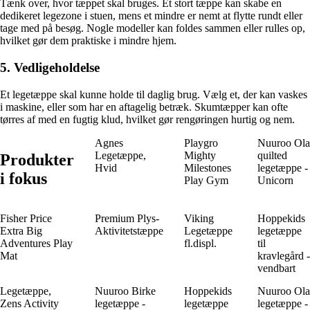
Tænk over, hvor tæppet skal bruges. Et stort tæppe kan skabe en
dedikeret legezone i stuen, mens et mindre er nemt at flytte rundt eller
tage med på besøg. Nogle modeller kan foldes sammen eller rulles op,
hvilket gør dem praktiske i mindre hjem.
5. Vedligeholdelse
Et legetæppe skal kunne holde til daglig brug. Vælg et, der kan vaskes
i maskine, eller som har en aftagelig betræk. Skumtæpper kan ofte
tørres af med en fugtig klud, hvilket gør rengøringen hurtig og nem.
Agnes
Playgro
Nuuroo Ola
Legetæppe,
Mighty
quilted
Produkter
Hvid
Milestones
legetæppe -
i fokus
Play Gym
Unicorn
Fisher Price
Premium Plys-
Viking
Hoppekids
Extra Big
Aktivitetstæppe
Legetæppe
legetæppe
Adventures Play
fl.displ.
til
Mat
kravlegård -
vendbart
Legetæppe,
Nuuroo Birke
Hoppekids
Nuuroo Ola
Zens Activity
legetæppe -
legetæppe
legetæppe -