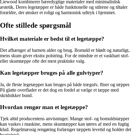
Liewood kombinerer bæredygtige materialer med minimalistisk
æstetik. Deres legetæpper er både funktionelle og stilrene og tiltaler
forældre, der ønsker et roligt og harmonisk udtryk i hjemmet.
Ofte stillede spørgsmål
Hvilket materiale er bedst til et legetæppe?
Det afhænger af barnets alder og brug. Bomuld er blødt og naturligt,
mens skum giver ekstra polstring. For de mindste er et vaskbart stof-
eller skumtæppe ofte det mest praktiske valg.
Kan legetæpper bruges på alle gulvtyper?
Ja, de fleste legetæpper kan bruges på både trægulv, fliser og tæpper.
På glatte overflader er det dog en fordel at vælge et tæppe med
skridsikker bund.
Hvordan rengør man et legetæppe?
Tjek altid producentens anvisninger. Mange stof- og bomuldstæpper
kan vaskes i maskine, mens skumtæpper kan tørres af med en fugtig
klud. Regelmæssig rengøring forlænger tæppets levetid og holder det
hygiejnisk.